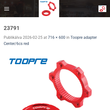
Skip
to
content
23791
Publikálva
2026-02-25
at
716 × 600
in
Toopre adapter
Center/6cs red