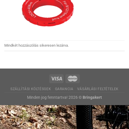
Mindkét hozzászólás sikeresen lezárva.
SZÁLLÍTÁSI KÖLTÉSGEK
GARANCIA
VÁSÁRLÁSI FELTÉTELEK
Minden jog fenntartva! 2026 ©
Bringakert