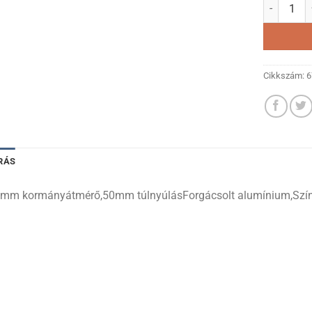
Befogó ZO
Cikkszám:
6
RÁS
 mm kormányátmérő,50mm túlnyúlásForgácsolt alumínium,Szín: