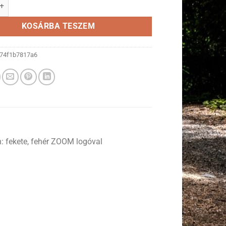
OM BMX 50mm fekete mennyiség
KOSÁRBA TESZEM
74f1b7817a6
 fekete, fehér ZOOM logóval