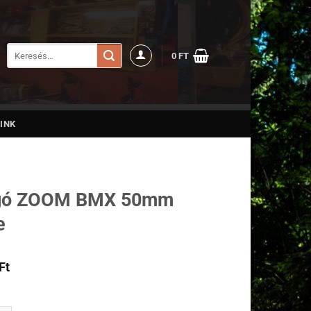
Keresés
0
FT
a
következőre:
INK
P
gó ZOOM BMX 50mm
e
Ft