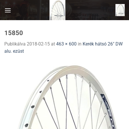
Skip
to
content
15850
Publikálva
2018-02-15
at
463 × 600
in
Kerék hátsó 26″ DW
alu. ezüst