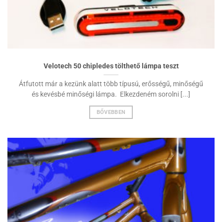
Velotech 50 chipledes tölthető lámpa teszt
Átfutott már a kezünk alatt több típusú, erősségű, minőségű
és kevésbé minőségi lámpa. Elkezdeném sorolni [...]
BŐVEBBEN