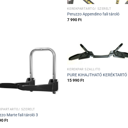
KERÉKPÁRTARTÓ/ SZERELT
Peruzzo Appendino fali tároló
7 990
Ft
KERÉKPÁR SZÁLLITÓ
PURE KIHAJTHATÓ KERÉKTARTÓ 
15 990
Ft
KPÁRTARTÓ/ SZERELT
zo Marte fali tároló 3
90
Ft