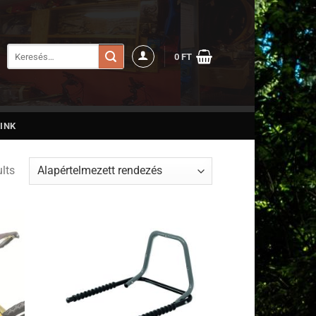
Keresés
0
FT
a
következőre:
INK
lts