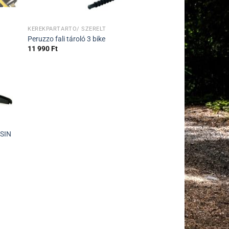
KERÉKPÁRTARTÓ/ SZERELT
Peruzzo fali tároló 3 bike
11 990
Ft
SIN