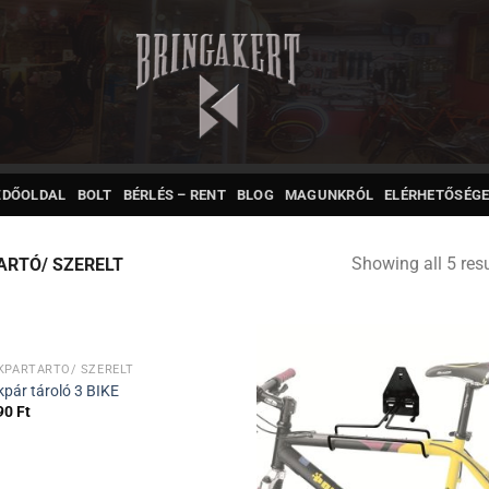
ZDŐOLDAL
BOLT
BÉRLÉS – RENT
BLOG
MAGUNKRÓL
ELÉRHETŐSÉGE
Showing all 5 resu
RTÓ/ SZERELT
KPÁRTARTÓ/ SZERELT
kpár tároló 3 BIKE
90
Ft