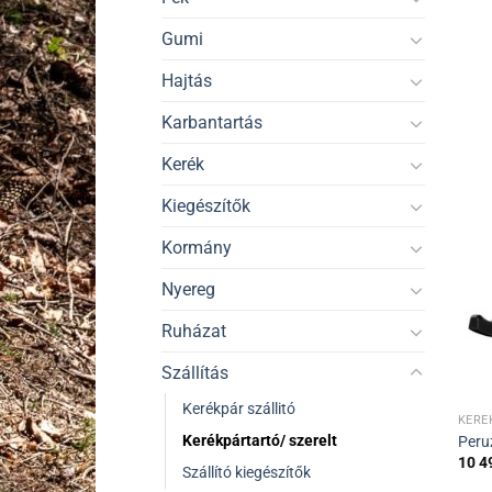
Gumi
Hajtás
Karbantartás
Kerék
Kiegészítők
Kormány
Nyereg
Ruházat
Szállítás
Kerékpár szállitó
KERÉ
Kerékpártartó/ szerelt
Peruz
10 4
Szállító kiegészítők