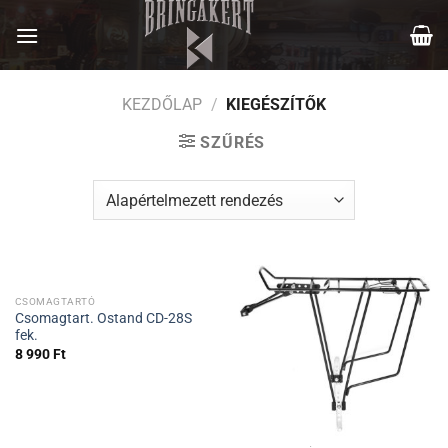
Skip
to
content
KEZDŐLAP
/
KIEGÉSZÍTŐK
SZŰRÉS
CSOMAGTARTÓ
Csomagtart. Ostand CD-28S
fek.
8 990
Ft