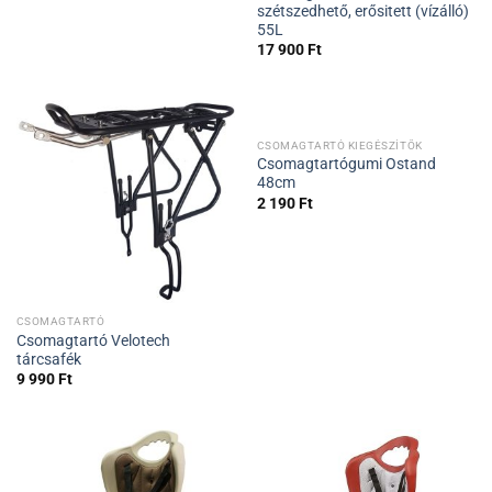
szétszedhető, erősitett (vízálló)
55L
17 900
Ft
CSOMAGTARTÓ KIEGÉSZÍTŐK
Csomagtartógumi Ostand
48cm
2 190
Ft
CSOMAGTARTÓ
Csomagtartó Velotech
tárcsafék
9 990
Ft