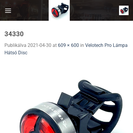
Skip
to
content
34330
Publikálva
2021-04-30
at
609 × 600
in
Velotech Pro Lámpa
Hátsó Disc