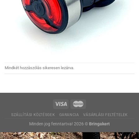
Mindkét hozzászólás sikeresen lezárva.
SZÁLLÍTÁSI KÖLTÉSGEK
GARANCIA
VÁSÁRLÁSI FELTÉTELEK
Minden jog fenntartva! 2026 ©
Bringakert