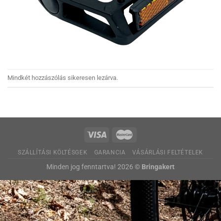
Mindkét hozzászólás sikeresen lezárva.
SZÁLLÍTÁSI KÖLTÉSGEK
GARANCIA
VÁSÁRLÁSI FELTÉTELEK
Minden jog fenntartva! 2026 ©
Bringakert