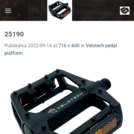
Skip
to
content
25190
Publikálva
2022-09-14
at
716 × 600
in
Velotech pedál
platform