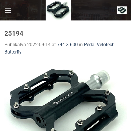
Skip
to
content
25194
Publikálva
2022-09-14
at
744 × 600
in
Pedál Velotech
Butterfly