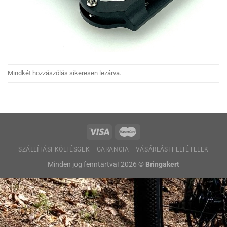
Mindkét hozzászólás sikeresen lezárva.
SZÁLLÍTÁSI KÖLTÉSGEK
GARANCIA
VÁSÁRLÁSI FELTÉTELEK
Minden jog fenntartva! 2026 ©
Bringakert