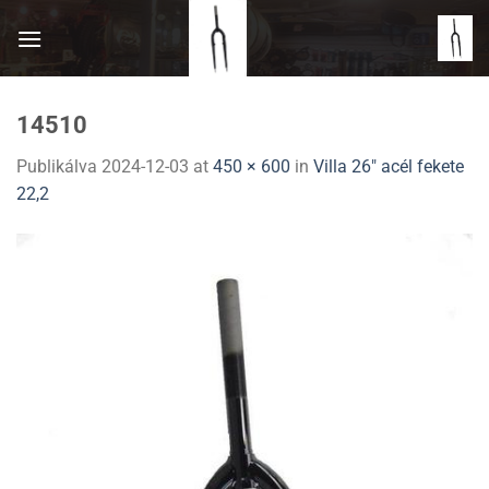
Skip
to
content
14510
Publikálva
2024-12-03
at
450 × 600
in
Villa 26″ acél fekete
22,2