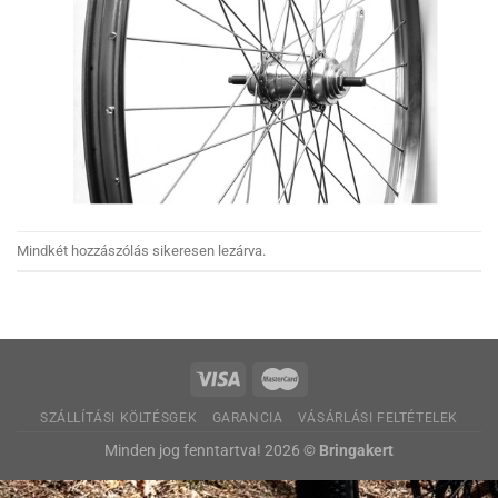
Mindkét hozzászólás sikeresen lezárva.
SZÁLLÍTÁSI KÖLTÉSGEK
GARANCIA
VÁSÁRLÁSI FELTÉTELEK
Minden jog fenntartva! 2026 ©
Bringakert