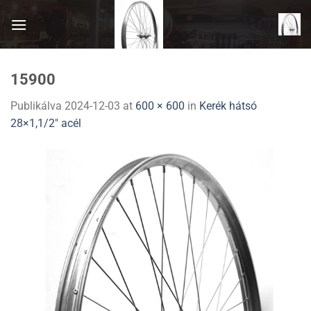
Skip
to
content
15900
Publikálva
2024-12-03
at
600 × 600
in
Kerék hátsó
28×1,1/2″ acél