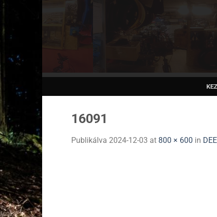
Skip
to
content
KE
16091
Publikálva
2024-12-03
at
800 × 600
in
DEE