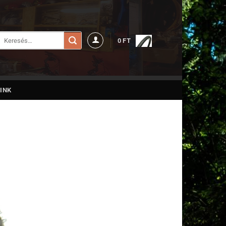
Keresés
0
FT
a
következőre:
INK