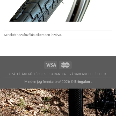
Mindkét hozzászólás sikeresen lezárva.
SZÁLLÍTÁSI KÖLTÉSGEK
GARANCIA
VÁSÁRLÁSI FELTÉTELEK
Minden jog fenntartva! 2026 ©
Bringakert