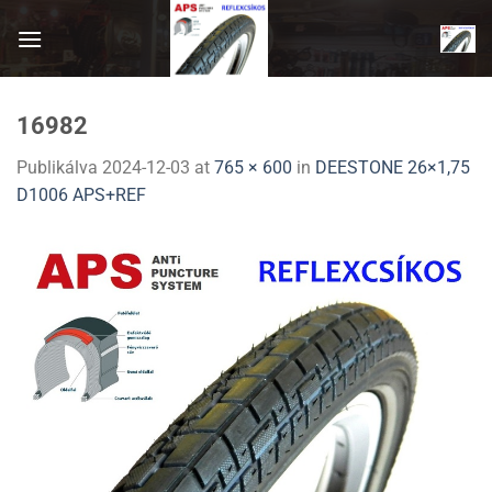
Skip
to
content
16982
Publikálva
2024-12-03
at
765 × 600
in
DEESTONE 26×1,75
D1006 APS+REF