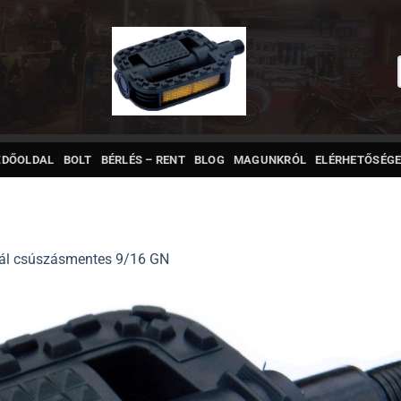
ZDŐOLDAL
BOLT
BÉRLÉS – RENT
BLOG
MAGUNKRÓL
ELÉRHETŐSÉGE
ál csúszásmentes 9/16 GN