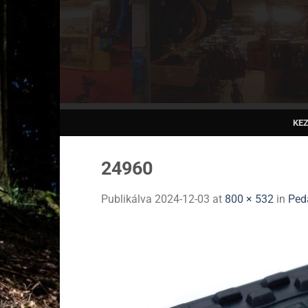
Skip
to
content
KE
24960
Publikálva
2024-12-03
at
800 × 532
in
Ped