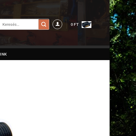
Keresés
0
FT
a
következőre:
INK