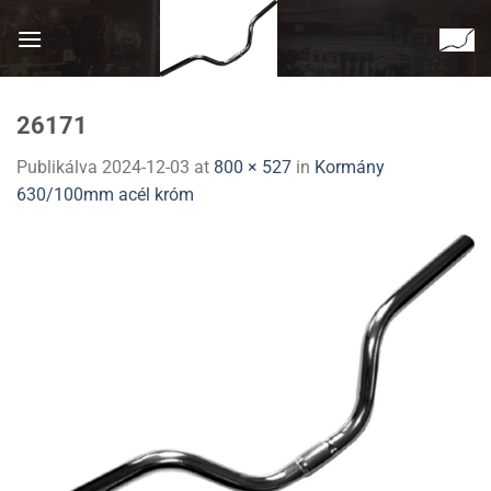
Skip
to
content
26171
Publikálva
2024-12-03
at
800 × 527
in
Kormány
630/100mm acél króm