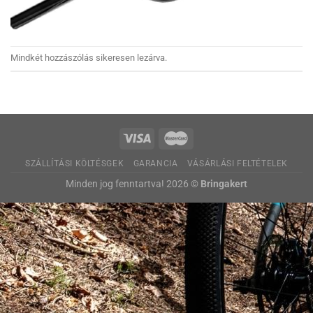
Mindkét hozzászólás sikeresen lezárva.
SZÁLLÍTÁSI KÖLTÉSGEK
GARANCIA
VÁSÁRLÁSI FELTÉTELEK
Minden jog fenntartva! 2026 ©
Bringakert