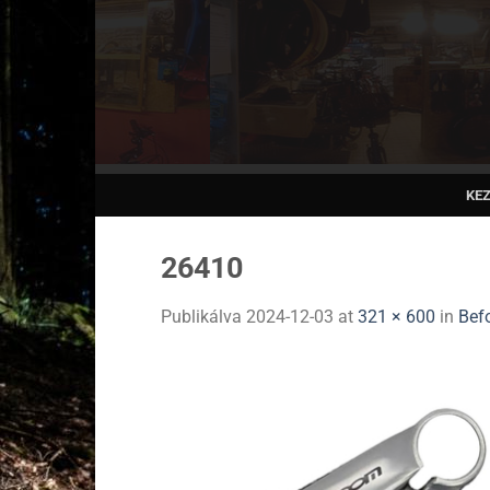
Skip
to
content
KE
26410
Publikálva
2024-12-03
at
321 × 600
in
Bef