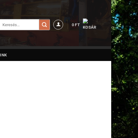
Keresés
0
FT
a
következőre:
INK