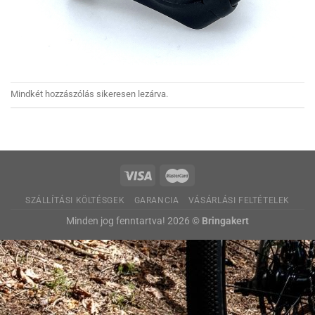
Mindkét hozzászólás sikeresen lezárva.
SZÁLLÍTÁSI KÖLTÉSGEK
GARANCIA
VÁSÁRLÁSI FELTÉTELEK
Minden jog fenntartva! 2026 ©
Bringakert