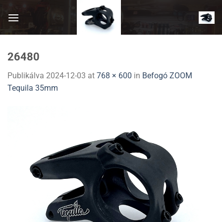
Skip
to
content
26480
Publikálva
2024-12-03
at
768 × 600
in
Befogó ZOOM
Tequila 35mm