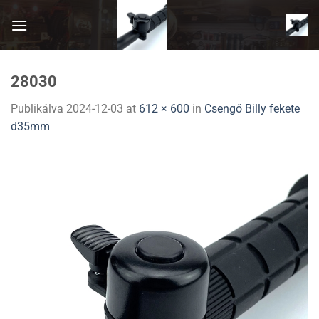
Skip
to
content
28030
Publikálva
2024-12-03
at
612 × 600
in
Csengő Billy fekete
d35mm