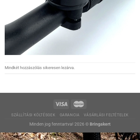
Mindkét hozzászólás sikeresen lezárva.
SZÁLLÍTÁSI KÖLTÉSGEK
GARANCIA
VÁSÁRLÁSI FELTÉTELEK
Minden jog fenntartva! 2026 ©
Bringakert