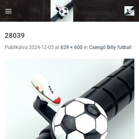
Skip
to
content
28039
Publikálva
2024-12-03
at
629 × 600
in
Csengő Billy futball