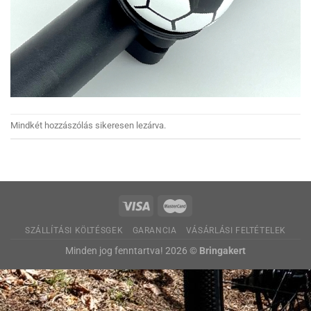
Mindkét hozzászólás sikeresen lezárva.
SZÁLLÍTÁSI KÖLTÉSGEK
GARANCIA
VÁSÁRLÁSI FELTÉTELEK
Minden jog fenntartva! 2026 ©
Bringakert