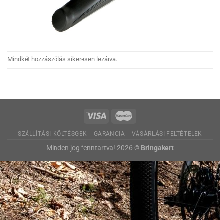
Mindkét hozzászólás sikeresen lezárva.
SZÁLLÍTÁSI KÖLTÉSGEK
GARANCIA
VÁSÁRLÁSI FELTÉTELEK
Minden jog fenntartva! 2026 ©
Bringakert