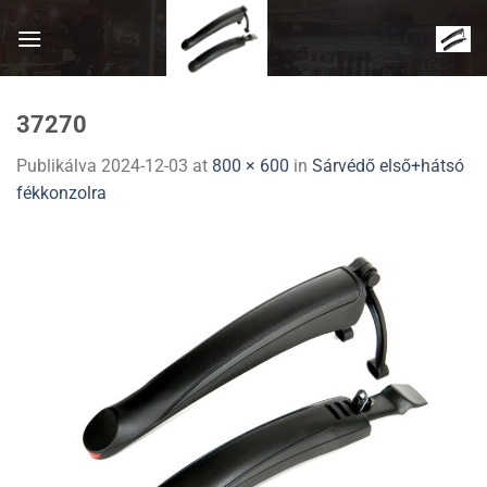
Skip
to
content
37270
Publikálva
2024-12-03
at
800 × 600
in
Sárvédő első+hátsó
fékkonzolra