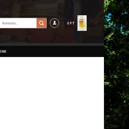
Keresés
0
FT
a
következőre:
INK