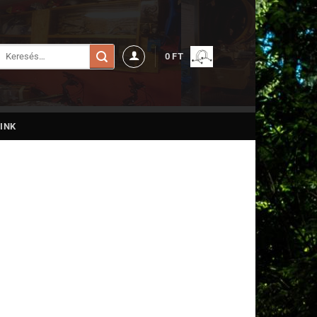
Keresés
0
FT
a
következőre:
INK