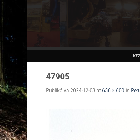
Skip
to
content
KE
47905
Publikálva
2024-12-03
at
656 × 600
in
Per