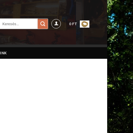
Keresés
0
FT
a
következőre:
INK