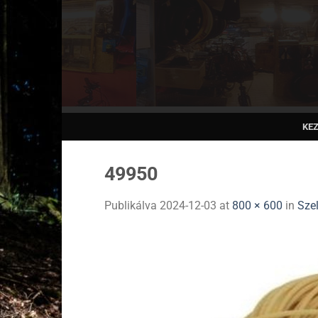
Skip
to
content
KE
49950
Publikálva
2024-12-03
at
800 × 600
in
Sze