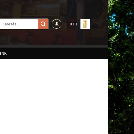
Keresés
0
FT
a
következőre:
INK