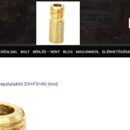
ZDŐOLDAL
BOLT
BÉRLÉS – RENT
BLOG
MAGUNKRÓL
ELÉRHETŐSÉGE
lepátalakító DV+FV>AV rövid