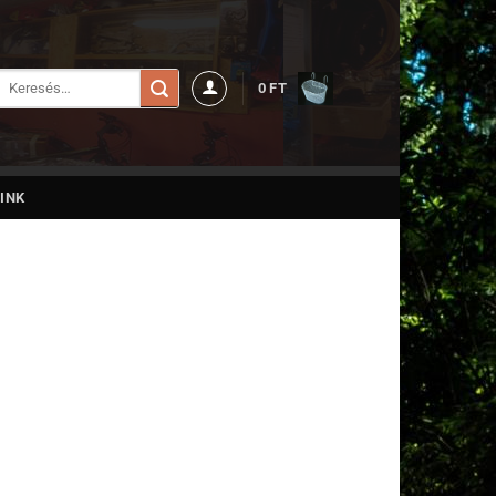
Keresés
0
FT
a
következőre:
INK