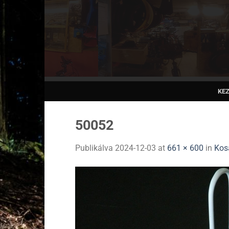
Skip
to
content
KE
50052
Publikálva
2024-12-03
at
661 × 600
in
Kosá