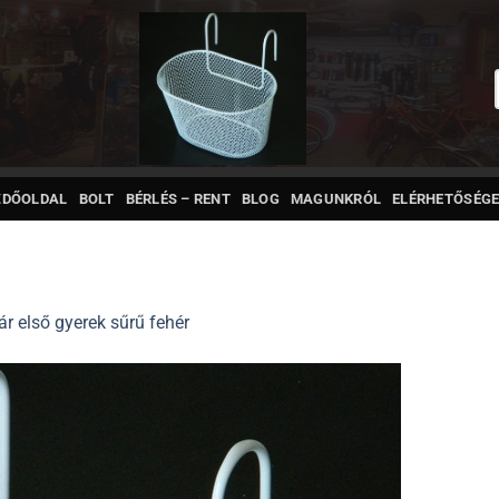
ZDŐOLDAL
BOLT
BÉRLÉS – RENT
BLOG
MAGUNKRÓL
ELÉRHETŐSÉGE
r első gyerek sűrű fehér