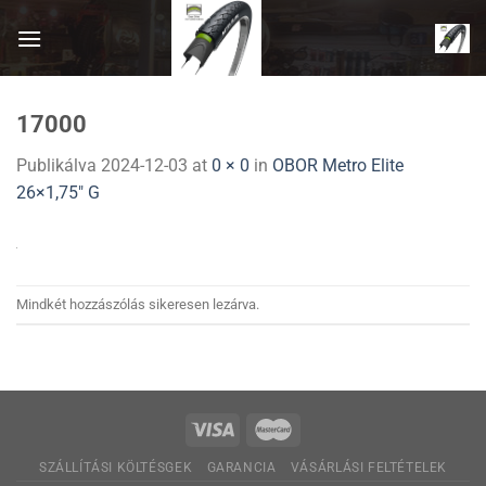
Skip
to
content
17000
Publikálva
2024-12-03
at
0 × 0
in
OBOR Metro Elite
26×1,75″ G
Mindkét hozzászólás sikeresen lezárva.
SZÁLLÍTÁSI KÖLTÉSGEK
GARANCIA
VÁSÁRLÁSI FELTÉTELEK