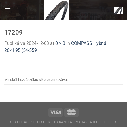
Skip
to
content
17209
Publikálva
2024-12-03
at
0 × 0
in
COMPASS Hybrid
26×1,95 (54-559
Mindkét hozzászólás sikeresen lezárva.
SZÁLLÍTÁSI KÖLTÉSGEK
GARANCIA
VÁSÁRLÁSI FELTÉTELEK