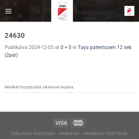
Skip
to
content
24630
Publikálva
2024-12-03
at
0 × 0
in
Taya patentszem 12 seb
(2pár)
Mindkét hozzászólás sikeresen lezárva.
SZÁLLÍTÁSI KÖLTÉSGEK
GARANCIA
VÁSÁRLÁSI FELTÉTELEK