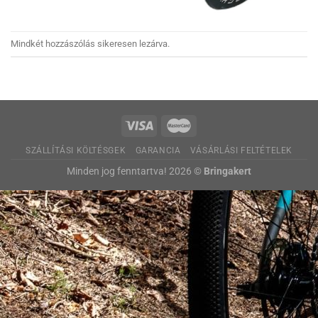
Mindkét hozzászólás sikeresen lezárva.
SZÁLLÍTÁSI KÖLTÉSGEK
GARANCIA
VÁSÁRLÁSI FELTÉTELEK
Minden jog fenntartva! 2026 ©
Bringakert