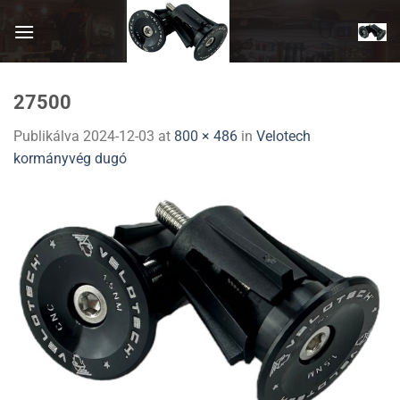
Skip
to
content
27500
Publikálva
2024-12-03
at
800 × 486
in
Velotech
kormányvég dugó