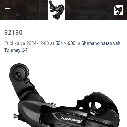
Skip
to
content
32130
Publikálva
2024-12-03
at
504 × 600
in
Shimano hátsó vált
Tourney 6-7