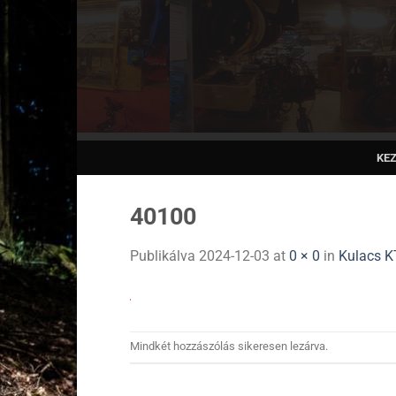
Skip
to
content
KE
40100
Publikálva
2024-12-03
at
0 × 0
in
Kulacs 
Mindkét hozzászólás sikeresen lezárva.