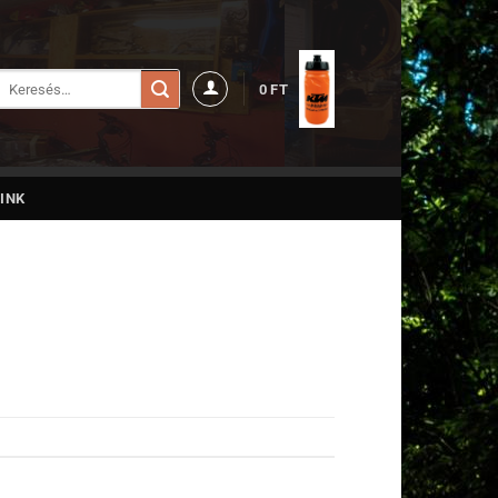
Keresés
0
FT
a
következőre:
INK