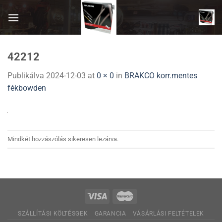
Skip
to
content
42212
Publikálva
2024-12-03
at
0 × 0
in
BRAKCO korr.mentes
fékbowden
Mindkét hozzászólás sikeresen lezárva.
SZÁLLÍTÁSI KÖLTÉSGEK
GARANCIA
VÁSÁRLÁSI FELTÉTELEK