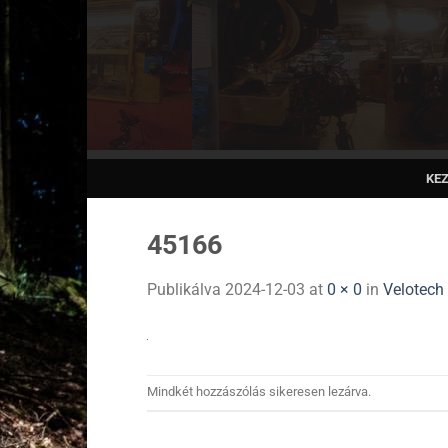
Skip
to
content
KE
45166
Publikálva
2024-12-03
at
0 × 0
in
Velotech 
Mindkét hozzászólás sikeresen lezárva.