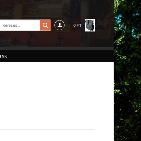
Keresés
0
FT
a
következőre:
INK