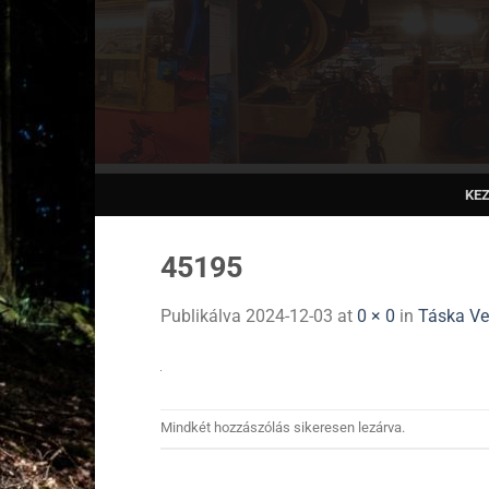
Skip
to
content
KE
45195
Publikálva
2024-12-03
at
0 × 0
in
Táska Ve
Mindkét hozzászólás sikeresen lezárva.