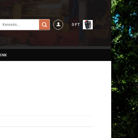
Keresés
0
FT
a
következőre:
INK