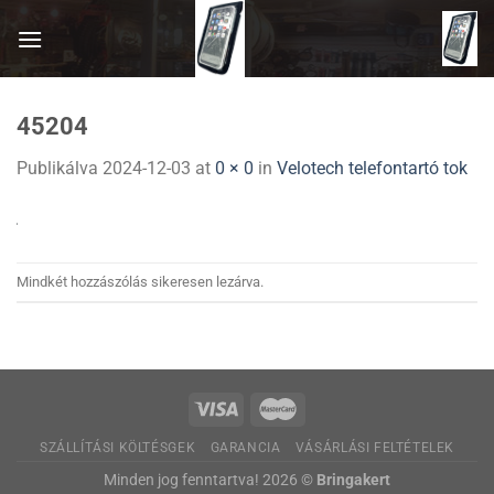
Skip
to
content
45204
Publikálva
2024-12-03
at
0 × 0
in
Velotech telefontartó tok
Mindkét hozzászólás sikeresen lezárva.
SZÁLLÍTÁSI KÖLTÉSGEK
GARANCIA
VÁSÁRLÁSI FELTÉTELEK
Minden jog fenntartva! 2026 ©
Bringakert