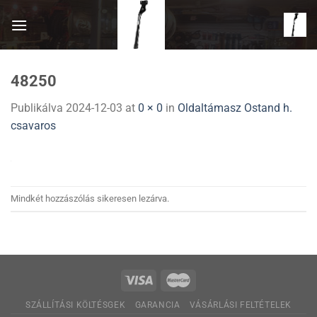
Skip
to
content
48250
Publikálva
2024-12-03
at
0 × 0
in
Oldaltámasz Ostand h.
csavaros
Mindkét hozzászólás sikeresen lezárva.
SZÁLLÍTÁSI KÖLTÉSGEK
GARANCIA
VÁSÁRLÁSI FELTÉTELEK