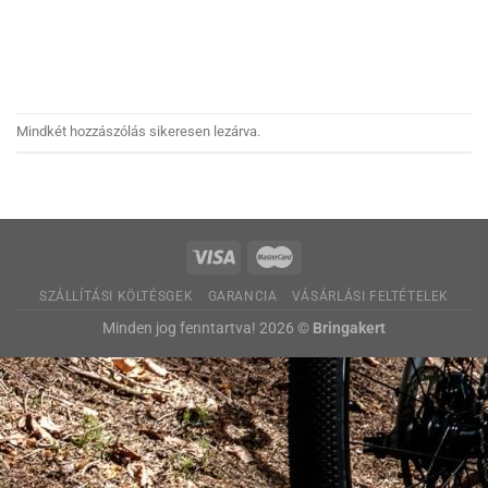
Mindkét hozzászólás sikeresen lezárva.
SZÁLLÍTÁSI KÖLTÉSGEK
GARANCIA
VÁSÁRLÁSI FELTÉTELEK
Minden jog fenntartva! 2026 ©
Bringakert