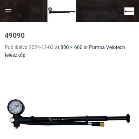
Skip
to
content
49090
Publikálva
2024-12-03
at
800 × 600
in
Pumpa Velotech
teleszkóp