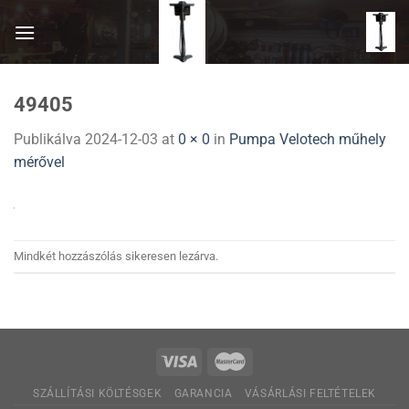
Skip
to
content
49405
Publikálva
2024-12-03
at
0 × 0
in
Pumpa Velotech műhely
mérővel
Mindkét hozzászólás sikeresen lezárva.
SZÁLLÍTÁSI KÖLTÉSGEK
GARANCIA
VÁSÁRLÁSI FELTÉTELEK