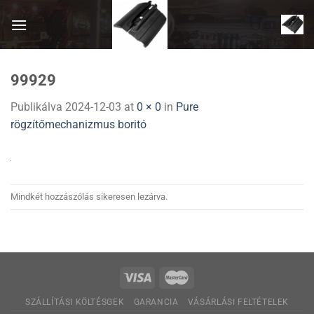
Skip
to
content
99929
Publikálva
2024-12-03
at
0 × 0
in
Pure
rögzítőmechanizmus boritó
Mindkét hozzászólás sikeresen lezárva.
SZÁLLÍTÁSI KÖLTÉSGEK
GARANCIA
VÁSÁRLÁSI FELTÉTELEK