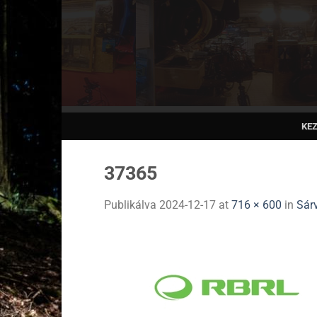
Skip
to
content
KE
37365
Publikálva
2024-12-17
at
716 × 600
in
Sár