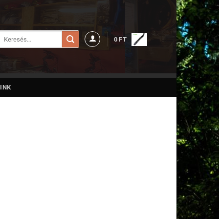
Keresés
0
FT
a
következőre:
INK