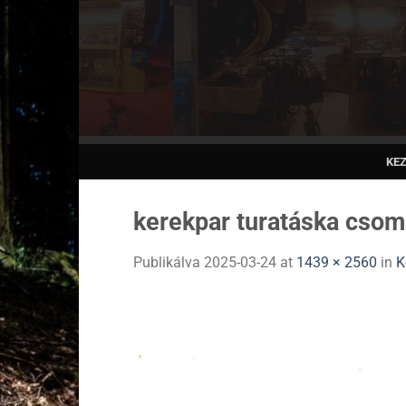
Skip
to
content
KE
kerekpar turatáska csoma
Publikálva
2025-03-24
at
1439 × 2560
in
K