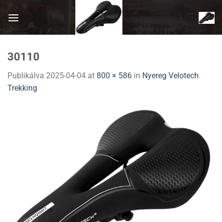
Skip
to
content
30110
Publikálva
2025-04-04
at
800 × 586
in
Nyereg Velotech
Trekking