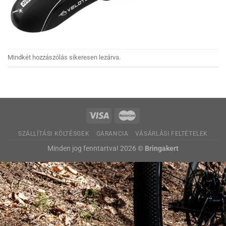
Mindkét hozzászólás sikeresen lezárva.
SZÁLLÍTÁSI KÖLTÉSGEK
GARANCIA
VÁSÁRLÁSI FELTÉTELEK
Minden jog fenntartva! 2026 ©
Bringakert