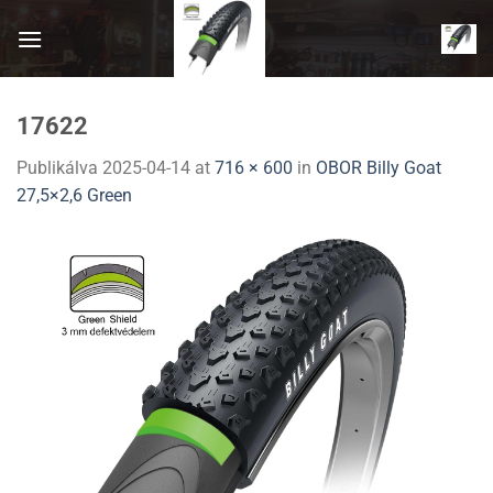
Skip
to
content
17622
Publikálva
2025-04-14
at
716 × 600
in
OBOR Billy Goat
27,5×2,6 Green