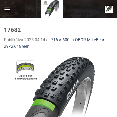
Skip
to
content
17682
Publikálva
2025-04-14
at
716 × 600
in
OBOR MikeBear
29×2,6″ Green