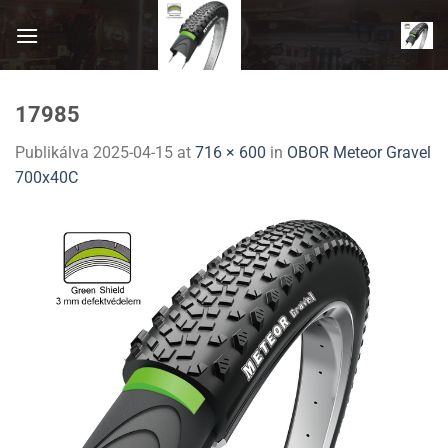
Skip
to
content
17985
Publikálva
2025-04-15
at
716 × 600
in
OBOR Meteor Gravel
700x40C