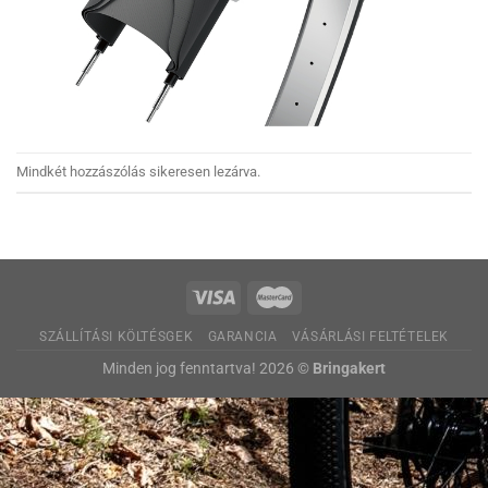
Mindkét hozzászólás sikeresen lezárva.
SZÁLLÍTÁSI KÖLTÉSGEK
GARANCIA
VÁSÁRLÁSI FELTÉTELEK
Minden jog fenntartva! 2026 ©
Bringakert