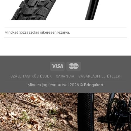
Mindkét hozzászólás sikeresen lezárva.
SZÁLLÍTÁSI KÖLTÉSGEK
GARANCIA
VÁSÁRLÁSI FELTÉTELEK
Minden jog fenntartva! 2026 ©
Bringakert