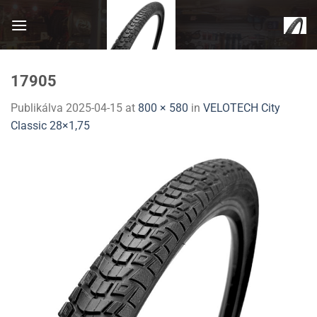
Skip
to
content
17905
Publikálva
2025-04-15
at
800 × 580
in
VELOTECH City
Classic 28×1,75