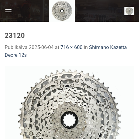
Skip
to
content
23120
Publikálva
2025-06-04
at
716 × 600
in
Shimano Kazetta
Deore 12s