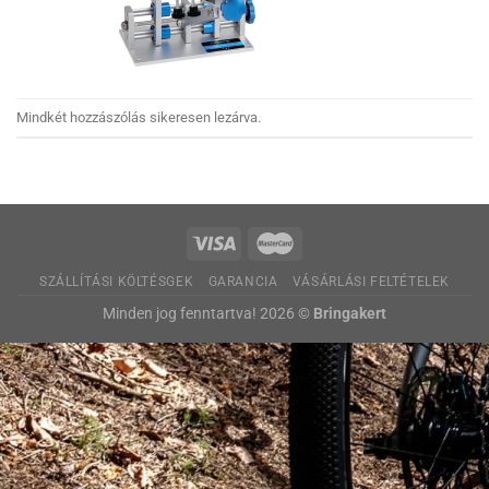
Mindkét hozzászólás sikeresen lezárva.
SZÁLLÍTÁSI KÖLTÉSGEK
GARANCIA
VÁSÁRLÁSI FELTÉTELEK
Minden jog fenntartva! 2026 ©
Bringakert