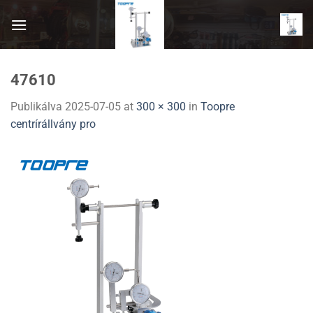
Skip
to
content
47610
Publikálva
2025-07-05
at
300 × 300
in
Toopre
centrírállvány pro