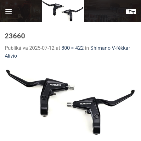
Skip
to
content
23660
Publikálva
2025-07-12
at
800 × 422
in
Shimano V-fékkar
Alivio