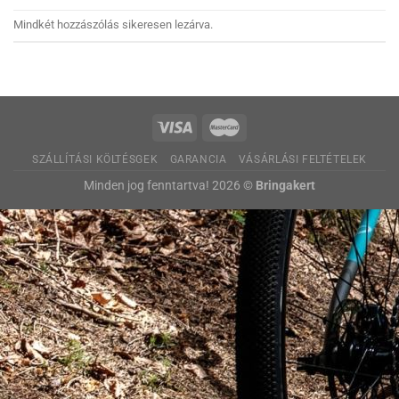
Mindkét hozzászólás sikeresen lezárva.
SZÁLLÍTÁSI KÖLTÉSGEK
GARANCIA
VÁSÁRLÁSI FELTÉTELEK
Minden jog fenntartva! 2026 ©
Bringakert