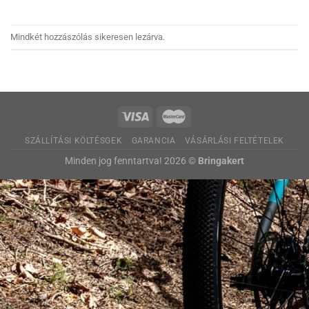
Mindkét hozzászólás sikeresen lezárva.
SZÁLLÍTÁSI KÖLTÉSGEK
GARANCIA
VÁSÁRLÁSI FELTÉTELEK
Minden jog fenntartva! 2026 ©
Bringakert