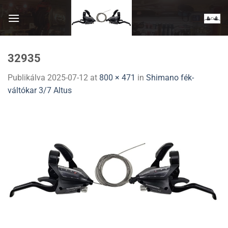
Skip
to
content
32935
Publikálva
2025-07-12
at
800 × 471
in
Shimano fék-
váltókar 3/7 Altus